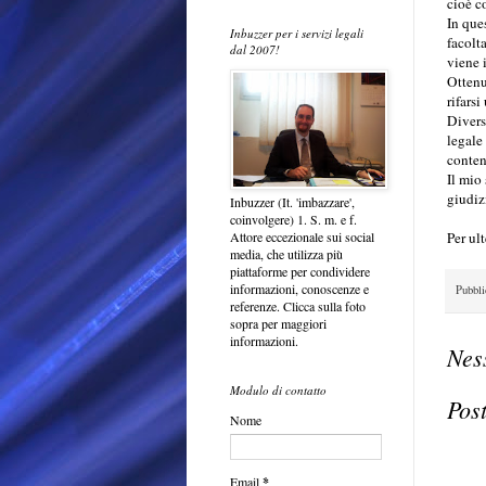
cioè c
In que
Inbuzzer per i servizi legali
facolt
dal 2007!
viene i
Ottenu
rifarsi
Divers
legale 
contenz
Il mio
giudizi
Inbuzzer (It. 'imbazzare',
coinvolgere) 1. S. m. e f.
Per ul
Attore eccezionale sui social
media, che utilizza più
piattaforme per condividere
informazioni, conoscenze e
Pubbl
referenze. Clicca sulla foto
sopra per maggiori
informazioni.
Nes
Modulo di contatto
Pos
Nome
Email
*