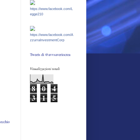
https://www.facebook.com/L
egge210
https://www.facebook.com/A
zzurraInvestmentCorp
Tweets di @avvsaveriocrea
Visualizzazioni totali
8
0
4
3
1
5
vecchio