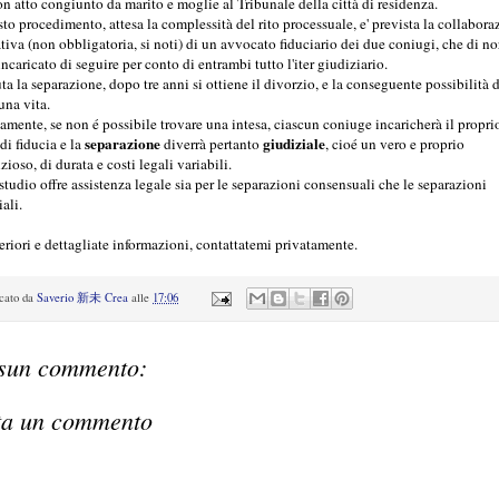
on atto congiunto da marito e moglie al Tribunale della città di residenza.
sto procedimento, attesa la complessità del rito processuale, e' prevista la collabora
ativa (non obbligatoria, si noti) di un avvocato fiduciario dei due coniugi, che di n
ncaricato di seguire per conto di entrambi tutto l'iter giudiziario.
ta la separazione, dopo tre anni si ottiene il divorzio, e la conseguente possibilità d
 una vita.
amente, se non é possibile trovare una intesa, ciascun coniuge incaricherà il propri
separazione
giudiziale
di fiducia e la
diverrà pertanto
, cioé un vero e proprio
ioso, di durata e costi legali variabili.
 studio offre assistenza legale sia per le separazioni consensuali che le separazioni
ali.
teriori e dettagliate informazioni, contattatemi privatamente.
icato da
Saverio 新未 Crea
alle
17:06
sun commento:
ta un commento