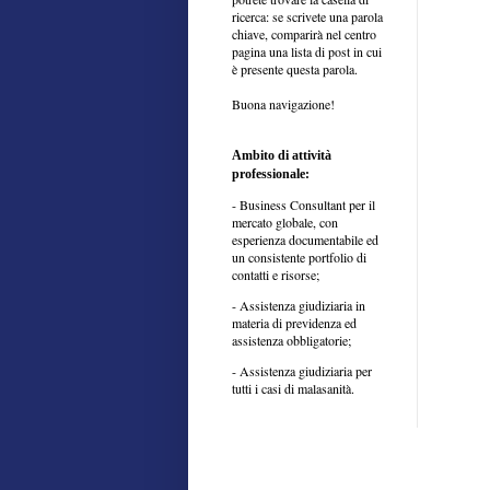
ricerca: se scrivete una parola
chiave, comparirà nel centro
pagina una lista di post in cui
è presente questa parola.
Buona navigazione!
Ambito di attività
professionale:
- Business Consultant per il
mercato globale, con
esperienza documentabile ed
un consistente portfolio di
contatti e risorse;
- Assistenza giudiziaria in
materia di previdenza ed
assistenza obbligatorie;
- Assistenza giudiziaria per
tutti i casi di malasanità.