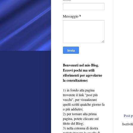
Messaggio
*
Benvenuti nel mio Blog.
Eccovi pochi ma utili
riferimenti per agevolarne
la consultazione:
1) in fondo alla pagina
troverete il link "post più
vecchi", per visualizzare
quelli scritti qualche giorno fa
o più addietro;
2) per tornare alla prima
Post p
pagina, potete cliccare sul
titolo del Blog;
Iscrivit
3) nella colonna di destra
potrete trovare la casella di