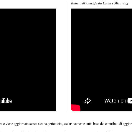
Trattato di Amicizia fra Lucca e Mianyang
ica e viene aggiornato senza alcuna periodicità, esclusivamente sulla base dei contributi di agg