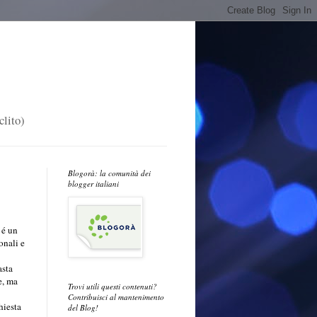
clito)
Blogorà: la comunità dei
blogger italiani
 é un
onali e
asta
e, ma
Trovi utili questi contenuti?
Contribuisci al mantenimento
chiesta
del Blog!