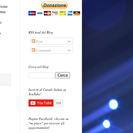
zione
orma
i
RSS feed del Blog
o
Post
Commenti
Cerca nel blog
Iscriviti al Canale Salute su
YouTube!
Pagine Facebook: cliccate su
"mi piace" per ricevere gli
aggiornamenti!