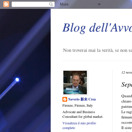
Blog dell'Avv
Non troverai mai la verità, se non se
12 nov
Sepa
Quando
Saverio 新未 Crea
chiaro 
Firenze, Firenze, Italy
patrim
Le rag
Advocate and Business
Consultant for global market.
firmare
occorr
Visualizza il mio profilo
Il sist
completo