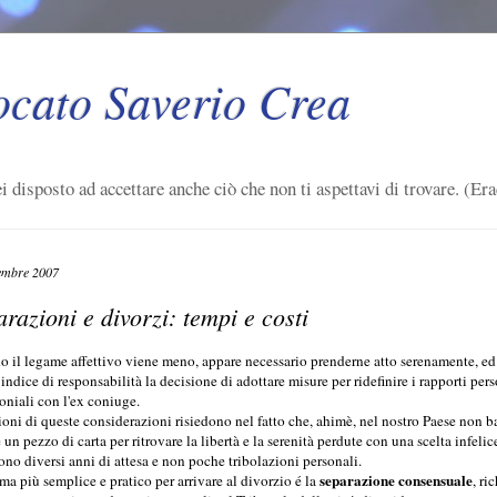
ocato Saverio Crea
i disposto ad accettare anche ciò che non ti aspettavi di trovare. (Era
embre 2007
razioni e divorzi: tempi e costi
 il legame affettivo viene meno, appare necessario prenderne atto serenamente, ed
indice di responsabilità la decisione di adottare misure per ridefinire i rapporti pers
oniali con l'ex coniuge.
ioni di queste considerazioni risiedono nel fatto che, ahimè, nel nostro Paese non b
 un pezzo di carta per ritrovare la libertà e la serenità perdute con una scelta infelic
ono diversi anni di attesa e non poche tribolazioni personali.
separazione consensuale
ema più semplice e pratico per arrivare al divorzio é la
, ri