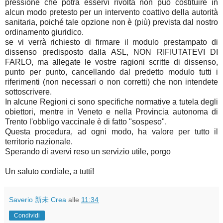
pressione che potrà esservi rivolta non può costituire in
alcun modo pretesto per un intervento coattivo della autorità
sanitaria, poiché tale opzione non è (più) prevista dal nostro
ordinamento giuridico.
se vi verrà richiesto di firmare il modulo prestampato di
dissenso predisposto dalla ASL, NON RIFIUTATEVI DI
FARLO, ma allegate le vostre ragioni scritte di dissenso,
punto per punto, cancellando dal predetto modulo tutti i
riferimenti (non necessari o non corretti) che non intendete
sottoscrivere.
In alcune Regioni ci sono specifiche normative a tutela degli
obiettori, mentre in Veneto e nella Provincia autonoma di
Trento l'obbligo vaccinale è di fatto "sospeso".
Questa procedura, ad ogni modo, ha valore per tutto il
territorio nazionale.
Sperando di avervi reso un servizio utile, porgo
Un saluto cordiale, a tutti!
Saverio 新未 Crea
alle
11:34
Condividi