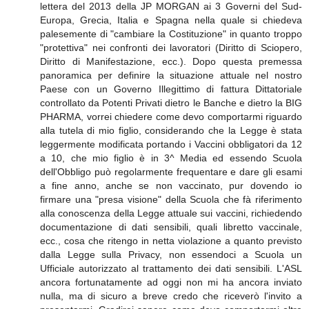
lettera del 2013 della JP MORGAN ai 3 Governi del Sud-
Europa, Grecia, Italia e Spagna nella quale si chiedeva
palesemente di "cambiare la Costituzione" in quanto troppo
"protettiva" nei confronti dei lavoratori (Diritto di Sciopero,
Diritto di Manifestazione, ecc.). Dopo questa premessa
panoramica per definire la situazione attuale nel nostro
Paese con un Governo Illegittimo di fattura Dittatoriale
controllato da Potenti Privati dietro le Banche e dietro la BIG
PHARMA, vorrei chiedere come devo comportarmi riguardo
alla tutela di mio figlio, considerando che la Legge è stata
leggermente modificata portando i Vaccini obbligatori da 12
a 10, che mio figlio è in 3^ Media ed essendo Scuola
dell'Obbligo può regolarmente frequentare e dare gli esami
a fine anno, anche se non vaccinato, pur dovendo io
firmare una "presa visione" della Scuola che fà riferimento
alla conoscenza della Legge attuale sui vaccini, richiedendo
documentazione di dati sensibili, quali libretto vaccinale,
ecc., cosa che ritengo in netta violazione a quanto previsto
dalla Legge sulla Privacy, non essendoci a Scuola un
Ufficiale autorizzato al trattamento dei dati sensibili. L'ASL
ancora fortunatamente ad oggi non mi ha ancora inviato
nulla, ma di sicuro a breve credo che riceverò l'invito a