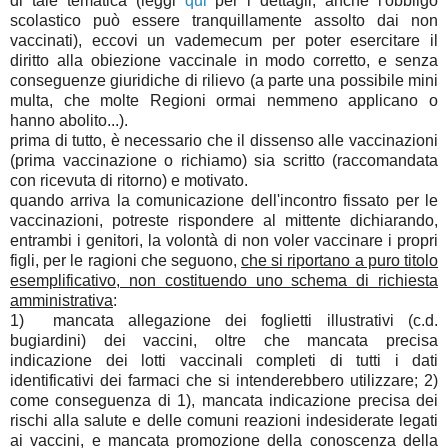
di tale tematica (leggi
qui
per i dettagli; anche l'obbligo
scolastico può essere tranquillamente assolto dai non
vaccinati), eccovi un vademecum per poter esercitare il
diritto alla obiezione vaccinale in modo corretto, e senza
conseguenze giuridiche di rilievo (a parte una possibile mini
multa, che molte Regioni ormai nemmeno applicano o
hanno abolito...).
prima di tutto, è necessario che il dissenso alle vaccinazioni
(prima vaccinazione o richiamo) sia scritto (raccomandata
con ricevuta di ritorno) e motivato.
quando arriva la comunicazione dell'incontro fissato per le
vaccinazioni, potreste rispondere al mittente dichiarando,
entrambi i genitori, la volontà di non voler vaccinare i propri
figli, per le ragioni che seguono,
che si riportano a puro titolo
esemplificativo, non costituendo uno schema di richiesta
amministrativa
:
1) mancata allegazione dei foglietti illustrativi (c.d.
bugiardini) dei vaccini, oltre che mancata precisa
indicazione dei lotti vaccinali completi di tutti i dati
identificativi dei farmaci che si intenderebbero utilizzare; 2)
come conseguenza di 1), mancata indicazione precisa dei
rischi alla salute e delle comuni reazioni indesiderate legati
ai vaccini, e mancata promozione della conoscenza della