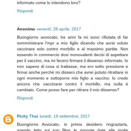
informato come lo intendono loro?
Rispondi
Anonimo
venerdì, 28 aprile, 2017
Buongiorno avvocato, tre anni fa mi sono rifiutata di far
somministrare l'mpr a mio figlio dicendo che avrei voluto
vaccinare solo contro morbillo e al massimo partite. Non
essendo in commercio dosi monovalenti decisi di aspettare
per il vaccino, ma mi fecero firmare il dissenso informato. Io
non sapevo di cosa si trattasse, ma ero sotto pressione e
firmai anche perché mi dissero che avrei potuto ritrattare in
ogni momento e sottoporre mio figlio a vaccino. Io credo
ancora che vaccinarei contro il morbillo, ma nulla è
cambiato. Come posso fare per ritirare il mio dissenso?
Rispondi
Ricky Thai
lunedì, 18 settembre, 2017
Buongiorno Avvocato, in primis desidero ringraziarla,
avendo letto sul suo Blog le risposte date alle molte