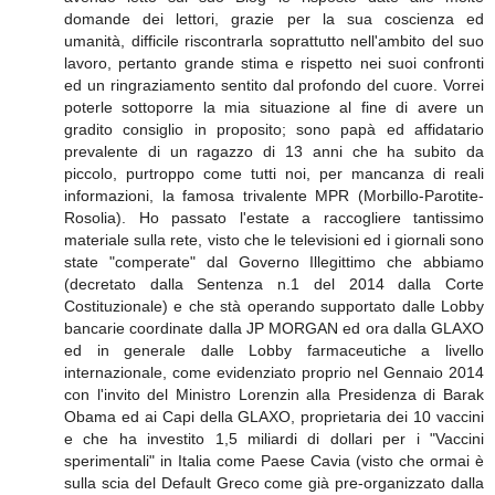
domande dei lettori, grazie per la sua coscienza ed
umanità, difficile riscontrarla soprattutto nell'ambito del suo
lavoro, pertanto grande stima e rispetto nei suoi confronti
ed un ringraziamento sentito dal profondo del cuore. Vorrei
poterle sottoporre la mia situazione al fine di avere un
gradito consiglio in proposito; sono papà ed affidatario
prevalente di un ragazzo di 13 anni che ha subito da
piccolo, purtroppo come tutti noi, per mancanza di reali
informazioni, la famosa trivalente MPR (Morbillo-Parotite-
Rosolia). Ho passato l'estate a raccogliere tantissimo
materiale sulla rete, visto che le televisioni ed i giornali sono
state "comperate" dal Governo Illegittimo che abbiamo
(decretato dalla Sentenza n.1 del 2014 dalla Corte
Costituzionale) e che stà operando supportato dalle Lobby
bancarie coordinate dalla JP MORGAN ed ora dalla GLAXO
ed in generale dalle Lobby farmaceutiche a livello
internazionale, come evidenziato proprio nel Gennaio 2014
con l'invito del Ministro Lorenzin alla Presidenza di Barak
Obama ed ai Capi della GLAXO, proprietaria dei 10 vaccini
e che ha investito 1,5 miliardi di dollari per i "Vaccini
sperimentali" in Italia come Paese Cavia (visto che ormai è
sulla scia del Default Greco come già pre-organizzato dalla