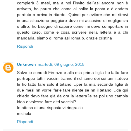
compierà 3 mesi, ma a noi l'invito dell'asl ancora non è
arrivato, ho paura che come al solito la posta o è andata
perduta o arriva in ritardo. Quindi per evitare che mi ritrovi
in una situazione peggiore dove mi accusino di negligenza
o altro, ho bisogno di sapere come mi devo comportare in
questo caso, come e cosa scrivere nella lettera e a chi
mandarla, siamo di roma asl roma b. grazie cristina
Rispondi
Unknown
martedì, 09 giugno, 2015
Salve io sono di Firenze e alla mia prima figlia ho fatto fare
purtroppo tutti i vaccini tranne il richiamo dei sei anni...dove
le ho fatto fare solo il tetano. ..per la mia seconda figlia di
due mesi nn vorrei farle fare niente se nn il tetano. ..da qui
chiedo devo fare già da ora la lettera?e se poi uno cambia
idea e volesse fare altri vaccini?
In attesa di una risposta vi ringrazio
michela
Rispondi