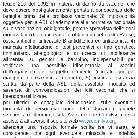
legge 210 del 1992 in materia di danno da vaccino, che
deve essere obbligatoriamente portata a conoscenza delle
famiglie prima della profilassi vaccinale; 3) impossibilità
oggettiva per la ASL di adempiere alla normativa nazionale
sulle vaccinazioni obbligatorie, perché sprovvista delle dosi
monovalenti degli unici vaccini obbligatori nel nostro Paese,
ossia antipolio, antiepatite B antidifterica ed antitetanica; 4)
mancata effettuazione di test preventivi di tipo genetico,
immunitario, allergologico e di ricerca di intolleranze
alimentari su genitori e bambino, indispensabili per
verificare una possibile idiosincrasia ai vaccini
dell'organismo del soggetto ricevente (cliccate
qui
per
maggiori informazioni a riguardo); 5) mancata
garanzia
scritta
, da parte della ASL, della assoluta innocuità ed
assenza di controindicazioni dei lotti vaccinali che si
intendono utilizzare.
per ulteriori e dettagliate delucidazioni sulle eventuali
modalità di personalizzazione della domanda, potrete
sempre fare riferimento alla Associazione Comilva, che vi
assisterà attraverso il suo sito web
www.comilva.org
.
attendete una risposta formale scritta (se vi sarà), e
considerate che ogni eventuale minaccia e indebita