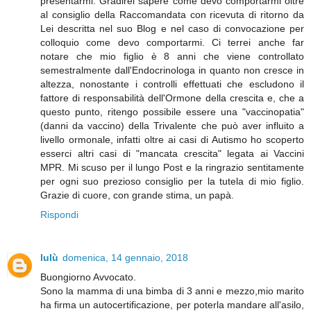
presentarmi. Gradirei sapere come devo comportarmi oltre
al consiglio della Raccomandata con ricevuta di ritorno da
Lei descritta nel suo Blog e nel caso di convocazione per
colloquio come devo comportarmi. Ci terrei anche far
notare che mio figlio è 8 anni che viene controllato
semestralmente dall'Endocrinologa in quanto non cresce in
altezza, nonostante i controlli effettuati che escludono il
fattore di responsabilità dell'Ormone della crescita e, che a
questo punto, ritengo possibile essere una "vaccinopatia"
(danni da vaccino) della Trivalente che può aver influito a
livello ormonale, infatti oltre ai casi di Autismo ho scoperto
esserci altri casi di "mancata crescita" legata ai Vaccini
MPR. Mi scuso per il lungo Post e la ringrazio sentitamente
per ogni suo prezioso consiglio per la tutela di mio figlio.
Grazie di cuore, con grande stima, un papà.
Rispondi
lulù
domenica, 14 gennaio, 2018
Buongiorno Avvocato.
Sono la mamma di una bimba di 3 anni e mezzo,mio marito
ha firma un autocertificazione, per poterla mandare all'asilo,