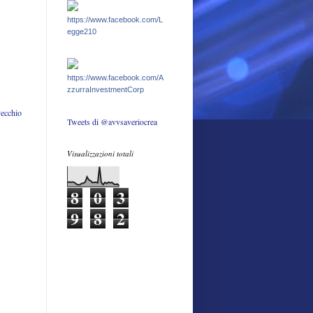
https://www.facebook.com/L
egge210
https://www.facebook.com/A
zzurraInvestmentCorp
vecchio
Tweets di @avvsaveriocrea
Visualizzazioni totali
8
0
3
9
8
2