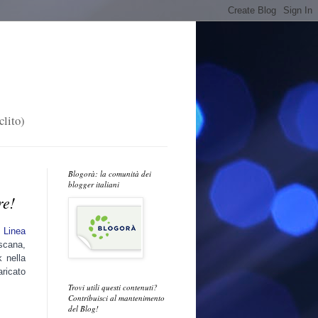
clito)
Blogorà: la comunità dei
blogger italiani
re!
i
Linea
oscana,
k nella
ricato
Trovi utili questi contenuti?
Contribuisci al mantenimento
del Blog!