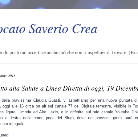
ocato Saverio Crea
i disposto ad accettare anche ciò che non ti aspettavi di trovare. (Era
embre 2013
tto alla Salute a Linea Diretta di oggi, 19 Dicemb
i della bravissima Claudia Guasti, vi aspettiamo per una nuova puntata d
a
oggi alle 16 circa on air sul canale 77 del Digitale terrestre, visibile in T
e ligure, Umbria ed Alto Lazio, e in differita sul mio canale Youtube (lin
na a destra della home page del Blog), dove nei prossimi giorni sarà ca
rvento integrale.
tuned!