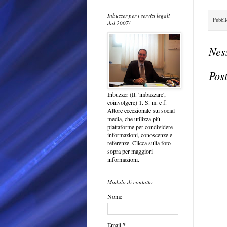
Inbuzzer per i servizi legali
Pubbl
dal 2007!
Nes
Pos
Inbuzzer (It. 'imbazzare',
coinvolgere) 1. S. m. e f.
Attore eccezionale sui social
media, che utilizza più
piattaforme per condividere
informazioni, conoscenze e
referenze. Clicca sulla foto
sopra per maggiori
informazioni.
Modulo di contatto
Nome
Email
*