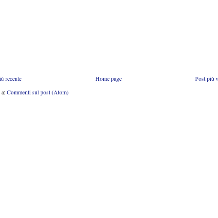
iù recente
Home page
Post più 
i a:
Commenti sul post (Atom)