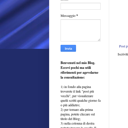
Messaggio
*
Post p
Iscrivit
Benvenuti nel mio Blog.
Eccovi pochi ma utili
riferimenti per agevolarne
la consultazione:
1) in fondo alla pagina
troverete il link "post più
vecchi", per visualizzare
quelli scritti qualche giorno fa
o più addietro;
2) per tornare alla prima
pagina, potete cliccare sul
titolo del Blog;
3) nella colonna di destra
potrete trovare la casella di