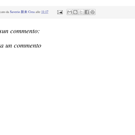
icato da
Saverio 新未 Crea
alle
11:17
sun commento:
ta un commento