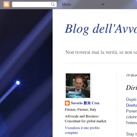
Blog dell'Avv
Non troverai mai la verità, se non se
19 dic
Diri
Ospit
Saverio 新未 Crea
Dirett
Firenze, Firenze, Italy
Ponent
Advocate and Business
colon
Consultant for global market.
l'inte
Visualizza il mio profilo
completo
Stay 