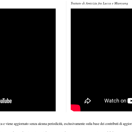
Trattato di Amicizia fra Lucca e Mianyang
ica e viene aggiornato senza alcuna periodicità, esclusivamente sulla base dei contributi di agg