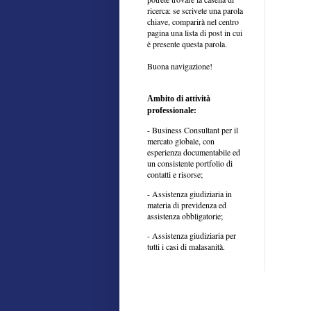
ricerca: se scrivete una parola
chiave, comparirà nel centro
pagina una lista di post in cui
è presente questa parola.
Buona navigazione!
Ambito di attività
professionale:
- Business Consultant per il
mercato globale, con
esperienza documentabile ed
un consistente portfolio di
contatti e risorse;
- Assistenza giudiziaria in
materia di previdenza ed
assistenza obbligatorie;
- Assistenza giudiziaria per
tutti i casi di malasanità.