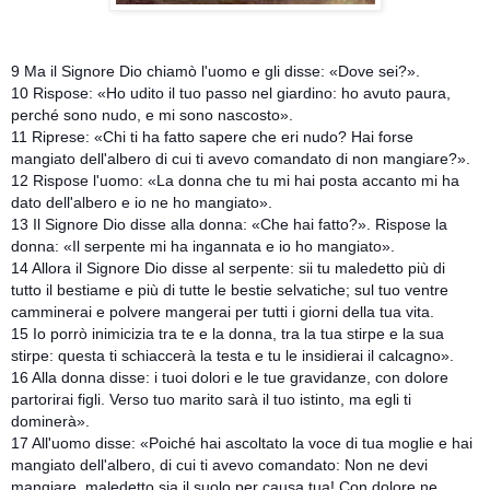
9 Ma il Signore Dio chiamò l'uomo e gli disse: «Dove sei?».
10 Rispose: «Ho udito il tuo passo nel giardino: ho avuto paura,
perché sono nudo, e mi sono nascosto».
11 Riprese: «Chi ti ha fatto sapere che eri nudo? Hai forse
mangiato dell'albero di cui ti avevo comandato di non mangiare?».
12 Rispose l'uomo: «La donna che tu mi hai posta accanto mi ha
dato dell'albero e io ne ho mangiato».
13 Il Signore Dio disse alla donna: «Che hai fatto?». Rispose la
donna: «Il serpente mi
ha ingannata e io ho mangiato».
14 Allora il Signore Dio disse al serpente: sii tu maledetto più di
tutto il bestiame e più di tutte le bestie selvatiche; sul tuo ventre
camminerai e polvere mangerai per tutti i giorni della tua vita.
15 Io porrò inimicizia tra te e la donna, tra la tua stirpe e la sua
stirpe: questa ti schiaccerà la testa e tu le insidierai il calcagno».
16 Alla donna disse: i tuoi dolori e le tue gravidanze, con dolore
partorirai figli. Verso tuo marito sarà il tuo istinto, ma egli ti
dominerà».
17 All'uomo disse: «Poiché hai ascoltato la voce di tua moglie e hai
mangiato dell'albero, di cui ti avevo comandato: Non ne devi
mangiare, maledetto sia il suolo per causa tua! Con dolore ne