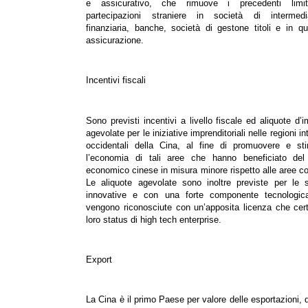
e assicurativo, che rimuove i precedenti limit
partecipazioni straniere in società di intermedi
finanziaria, banche, società di gestone titoli e in qu
assicurazione.
Incentivi fiscali
Sono previsti incentivi a livello fiscale ed aliquote d’
agevolate per le iniziative imprenditoriali nelle regioni in
occidentali della Cina, al fine di promuovere e sti
l’economia di tali aree che hanno beneficiato de
economico cinese in misura minore rispetto alle aree co
Le aliquote agevolate sono inoltre previste per le s
innovative e con una forte componente tecnologic
vengono riconosciute con un’apposita licenza che certi
loro status di high tech enterprise.
Export
La Cina è il primo Paese per valore delle esportazioni, 