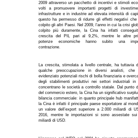
2009 attraverso un pacchetto di incentivi e stimoli ec
volti a promuovere importanti progetti di investime
infrastrutture e in industrie ad elevata intensità di capi
questo ha permesso di ridurre gli effetti negativi ch
colpito gli altri Paesi. Nel 2009, l’anno in cui la crisi gl
colpito più duramente, la Cina ha infatti consegui
crescita del PIL pari al 9,2%, mentre le altre prin
potenze economiche hanno subito una impor
contrazione.
La crescita, stimolata a livello centrale, ha tuttavia 
qualche preoccupazione in diversi analisti, che
evidenziato potenziali rischi di bolla finanziaria e overc
degli stabilimenti produttivi nei settori industriali in
concentrano le società a controllo statale. Dal punto d
del commercio estero, la Cina ha un significativo surplu
bilancia commerciale: in quanto principale hub manifatt
la Cina è infatti il principale paese esportatore al mon
un valore dell’export superiore a 2.000 miliardi di 
2016, mentre le importazioni si sono assestate sui
miliardi di USD.