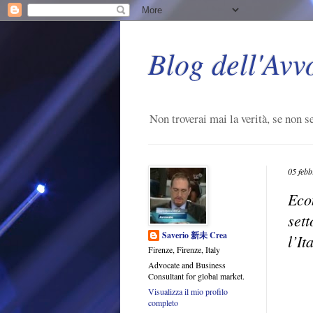
Blog dell'Avv
Non troverai mai la verità, se non se
05 febb
Eco
set
Saverio 新未 Crea
l’It
Firenze, Firenze, Italy
Advocate and Business
Consultant for global market.
Visualizza il mio profilo
completo