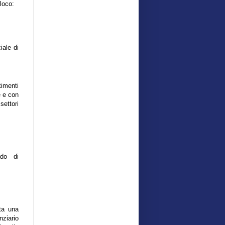
 loco:
iale di
imenti
e e con
settori
ado di
ta una
nziario