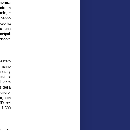
onomici
nto in
tale, e
e hanno
obale ha
to una
cipali
tante
destato
 hanno
apacity
 cui si
i vista
s della
uriero,
do, con
USD nel
 1.500