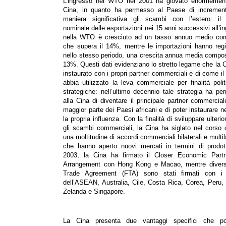
L’ingresso nel WTO nel 2001 ha giovato enormement
Cina, in quanto ha permesso al Paese di increment
maniera significativa gli scambi con l’estero: il 
nominale delle esportazioni nei 15 anni successivi all’i
nella WTO è cresciuto ad un tasso annuo medio co
che supera il 14%, mentre le importazioni hanno regi
nello stesso periodo, una crescita annua media compo
13%. Questi dati evidenziano lo stretto legame che la 
instaurato con i propri partner commerciali e di come i
abbia utilizzato la leva commerciale per finalità poli
strategiche: nell’ultimo decennio tale strategia ha p
alla Cina di diventare il principale partner commercial
maggior parte dei Paesi africani e di poter instaurare ne
la propria influenza. Con la finalità di sviluppare ulteri
gli scambi commerciali, la Cina ha siglato nel corso 
una moltitudine di accordi commerciali bilaterali e multila
che hanno aperto nuovi mercati in termini di prodott
2003, la Cina ha firmato il Closer Economic Partn
Arrangement con Hong Kong e Macao, mentre divers
Trade Agreement (FTA) sono stati firmati con i
dell’ASEAN, Australia, Cile, Costa Rica, Corea, Peru
Zelanda e Singapore.
La Cina presenta due vantaggi specifici che p