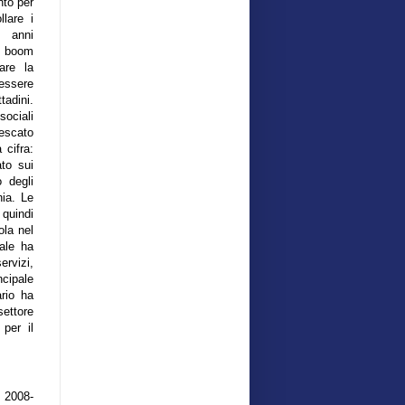
nto per
llare i
a anni
o boom
are la
essere
tadini.
sociali
nescato
 cifra:
ato sui
 degli
nia. Le
quindi
la nel
iale ha
ervizi,
ncipale
ario ha
ettore
 per il
 2008-