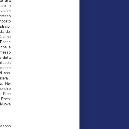
e alla
are in
valore
ngresso
mposto
strato,
sta del
Cina ha
l Paese
tiche e
ermesso
e della
ll’area
ormente
di anni
terali,
i. Nel
ership
i Free
 Paesi
, Nuova
ossono