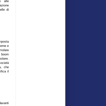
i alle
azione
elle di
imposta
terne e
molare
l boom
stiere.
ocietà
a, che
fica il
davanti