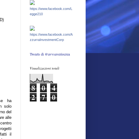
https://www.facebook.com/L
egge210
SD)
https://www.facebook.com/A
zzurraInvestmentCorp
Tweets di @avvsaveriocrea
Visualizzazioni totali
8
0
4
2
7
0
ese ha
n solo
rno del
re alle
 centro
ogetti
tti il