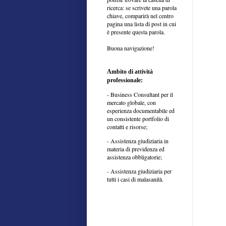
ricerca: se scrivete una parola
chiave, comparirà nel centro
pagina una lista di post in cui
è presente questa parola.
Buona navigazione!
Ambito di attività
professionale:
- Business Consultant per il
mercato globale, con
esperienza documentabile ed
un consistente portfolio di
contatti e risorse;
- Assistenza giudiziaria in
materia di previdenza ed
assistenza obbligatorie;
- Assistenza giudiziaria per
tutti i casi di malasanità.